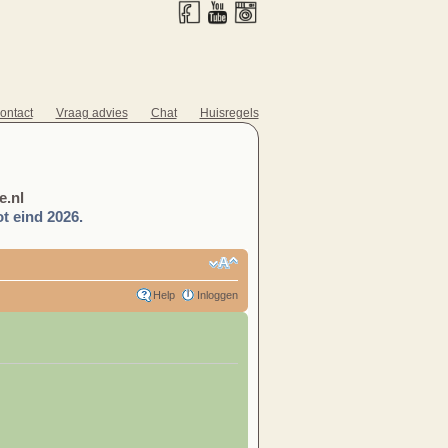
ontact
Vraag advies
Chat
Huisregels
.nl
t eind 2026.
Help
Inloggen