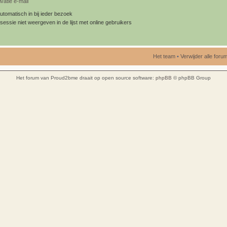
vatie e-mail
utomatisch in bij ieder bezoek
sessie niet weergeven in de lijst met online gebruikers
Het team
•
Verwijder alle for
Het forum van Proud2bme draait op open source software:
phpBB
© phpBB Group