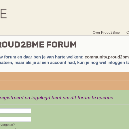
Over Proud2Bme
C
PROUD2BME FORUM
w forum en daar ben je van harte welkom:
community.proud2bme
atsen, maar als je al een account had, kun je nog wel inloggen to
eregistreerd en ingelogd bent om dit forum te openen.
vergeten?