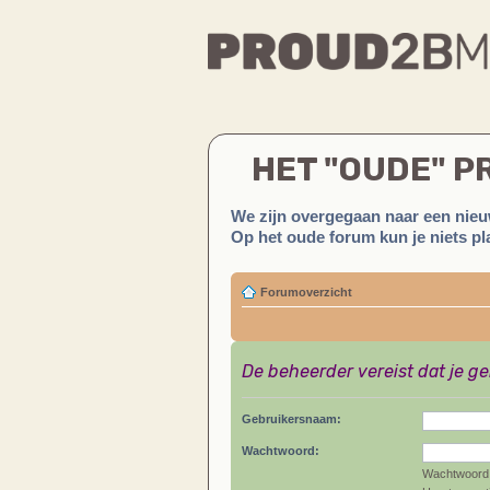
HET "OUDE" 
We zijn overgegaan naar een nieu
Op het oude forum kun je niets pla
Forumoverzicht
De beheerder vereist dat je g
Gebruikersnaam:
Wachtwoord:
Wachtwoord 