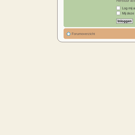
Herstuur acti
Log mij a
Mij deze 
Forumoverzicht