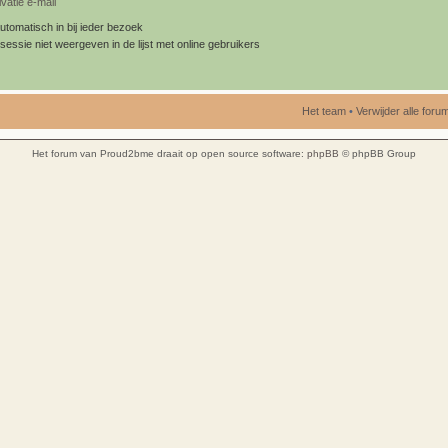
vatie e-mail
utomatisch in bij ieder bezoek
sessie niet weergeven in de lijst met online gebruikers
Het team
•
Verwijder alle for
Het forum van Proud2bme draait op open source software:
phpBB
© phpBB Group