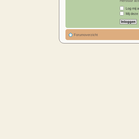
Herstuur acti
Log mij a
Mij deze 
Forumoverzicht