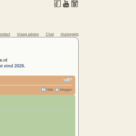
ontact
Vraag advies
Chat
Huisregels
.nl
t eind 2026.
Help
Inloggen