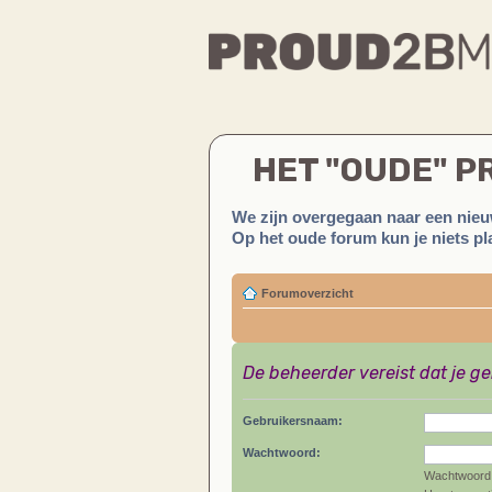
HET "OUDE" 
We zijn overgegaan naar een nieu
Op het oude forum kun je niets pla
Forumoverzicht
De beheerder vereist dat je g
Gebruikersnaam:
Wachtwoord:
Wachtwoord 