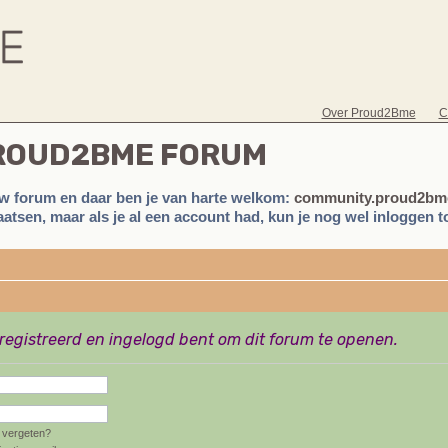
Over Proud2Bme
C
PROUD2BME FORUM
w forum en daar ben je van harte welkom:
community.proud2bme
atsen, maar als je al een account had, kun je nog wel inloggen to
eregistreerd en ingelogd bent om dit forum te openen.
vergeten?