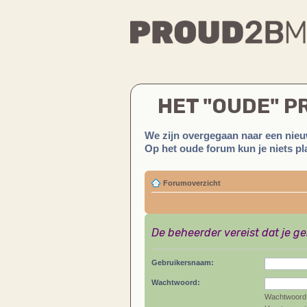
HET "OUDE" 
We zijn overgegaan naar een nieu
Op het oude forum kun je niets pla
Forumoverzicht
De beheerder vereist dat je g
Gebruikersnaam:
Wachtwoord:
Wachtwoord 