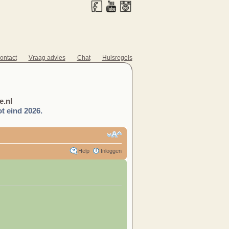
ontact
Vraag advies
Chat
Huisregels
.nl
t eind 2026.
Help
Inloggen