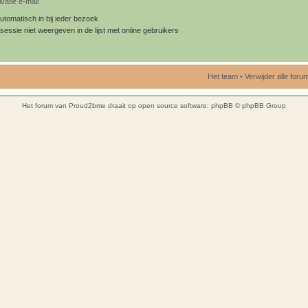
vatie e-mail
utomatisch in bij ieder bezoek
sessie niet weergeven in de lijst met online gebruikers
Het team
•
Verwijder alle for
Het forum van Proud2bme draait op open source software:
phpBB
© phpBB Group