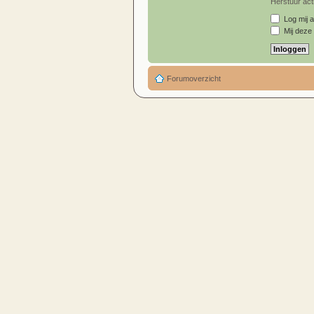
Herstuur acti
Log mij a
Mij deze 
Forumoverzicht