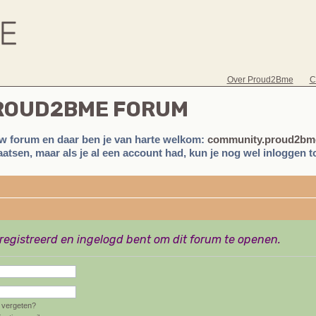
Over Proud2Bme
C
PROUD2BME FORUM
w forum en daar ben je van harte welkom:
community.proud2bme
atsen, maar als je al een account had, kun je nog wel inloggen to
eregistreerd en ingelogd bent om dit forum te openen.
vergeten?