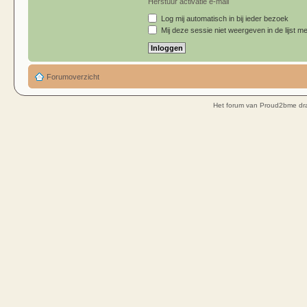
Herstuur activatie e-mail
Log mij automatisch in bij ieder bezoek
Mij deze sessie niet weergeven in de lijst me
Forumoverzicht
Het forum van Proud2bme dra