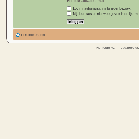
Herstuur activatie e-mail
Log mij automatisch in bij ieder bezoek
Mij deze sessie niet weergeven in de lijst me
Forumoverzicht
Het forum van Proud2bme dra