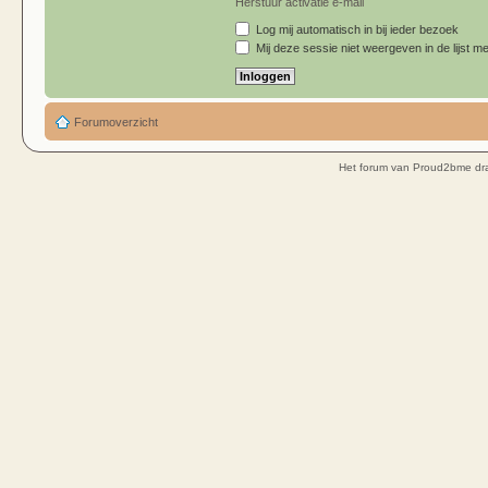
Herstuur activatie e-mail
Log mij automatisch in bij ieder bezoek
Mij deze sessie niet weergeven in de lijst me
Forumoverzicht
Het forum van Proud2bme dra