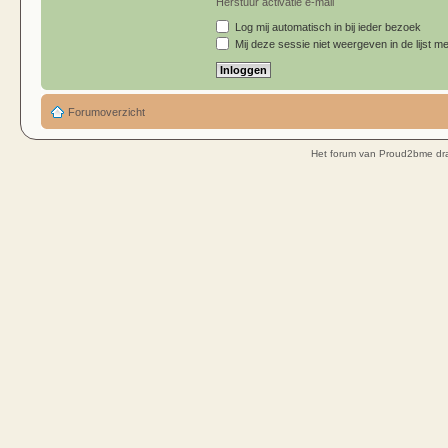
Herstuur activatie e-mail
Log mij automatisch in bij ieder bezoek
Mij deze sessie niet weergeven in de lijst me
Forumoverzicht
Het forum van Proud2bme dra