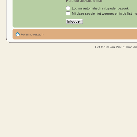
Herstuur activatie e-mail
Log mij automatisch in bij ieder bezoek
Mij deze sessie niet weergeven in de lijst me
Forumoverzicht
Het forum van Proud2bme dra