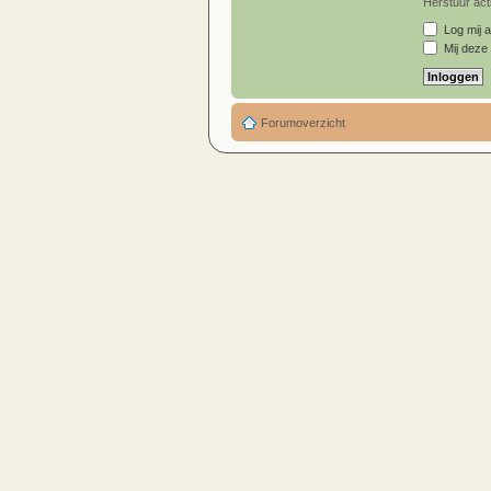
Herstuur acti
Log mij a
Mij deze 
Forumoverzicht