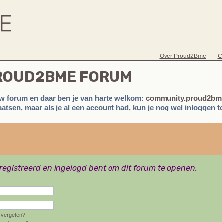
Over Proud2Bme
C
PROUD2BME FORUM
w forum en daar ben je van harte welkom:
community.proud2bme
atsen, maar als je al een account had, kun je nog wel inloggen to
eregistreerd en ingelogd bent om dit forum te openen.
vergeten?