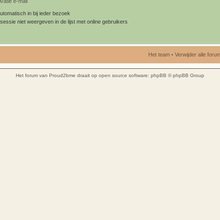
vatie e-mail
utomatisch in bij ieder bezoek
sessie niet weergeven in de lijst met online gebruikers
Het team
•
Verwijder alle for
Het forum van Proud2bme draait op open source software:
phpBB
© phpBB Group