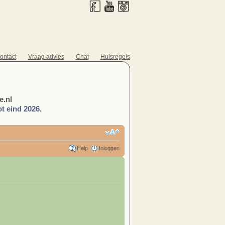
ontact
Vraag advies
Chat
Huisregels
.nl
t eind 2026.
Help
Inloggen