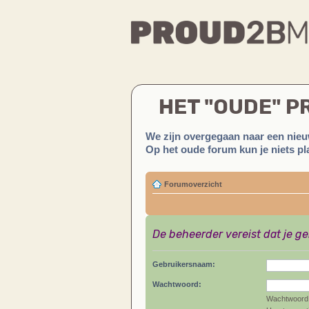
HET "OUDE" 
We zijn overgegaan naar een nieu
Op het oude forum kun je niets pla
Forumoverzicht
De beheerder vereist dat je g
Gebruikersnaam:
Wachtwoord:
Wachtwoord 