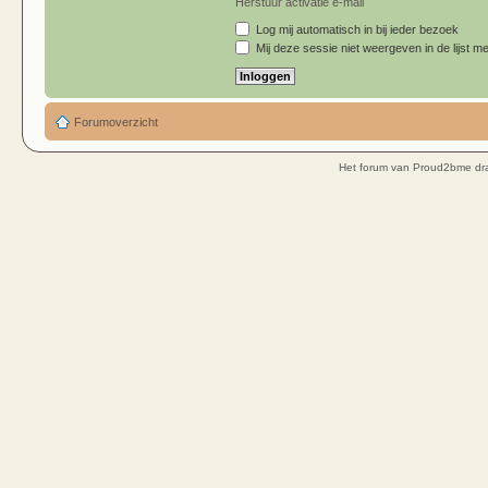
Herstuur activatie e-mail
Log mij automatisch in bij ieder bezoek
Mij deze sessie niet weergeven in de lijst me
Forumoverzicht
Het forum van Proud2bme dra