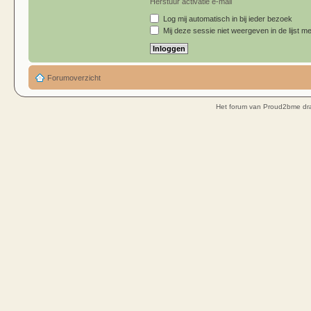
Herstuur activatie e-mail
Log mij automatisch in bij ieder bezoek
Mij deze sessie niet weergeven in de lijst me
Forumoverzicht
Het forum van Proud2bme dra