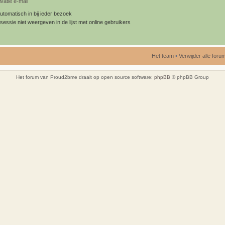
vatie e-mail
utomatisch in bij ieder bezoek
sessie niet weergeven in de lijst met online gebruikers
Het team
•
Verwijder alle for
Het forum van Proud2bme draait op open source software:
phpBB
© phpBB Group