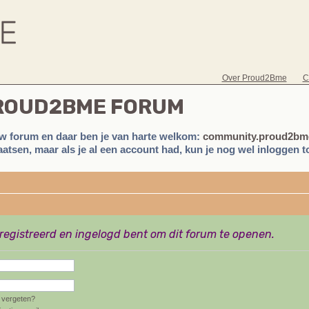
Over Proud2Bme
C
PROUD2BME FORUM
w forum en daar ben je van harte welkom:
community.proud2bme
atsen, maar als je al een account had, kun je nog wel inloggen to
eregistreerd en ingelogd bent om dit forum te openen.
vergeten?