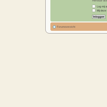
Herstuur acti
Log mij a
Mij deze 
Forumoverzicht