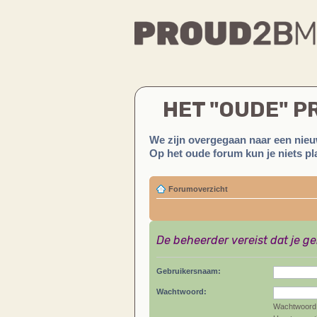
HET "OUDE" 
We zijn overgegaan naar een nieu
Op het oude forum kun je niets pla
Forumoverzicht
De beheerder vereist dat je g
Gebruikersnaam:
Wachtwoord:
Wachtwoord 