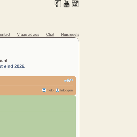
ontact
Vraag advies
Chat
Huisregels
.nl
t eind 2026.
Help
Inloggen