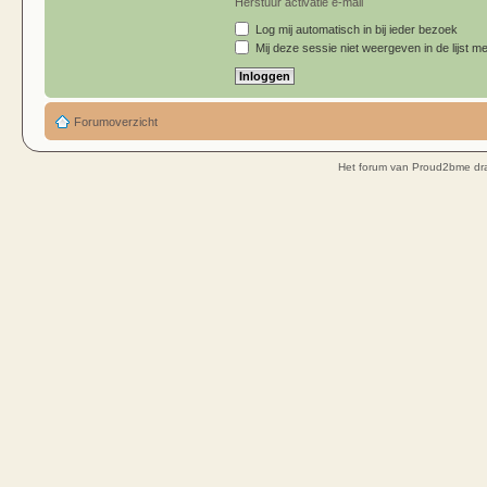
Herstuur activatie e-mail
Log mij automatisch in bij ieder bezoek
Mij deze sessie niet weergeven in de lijst me
Forumoverzicht
Het forum van Proud2bme dra