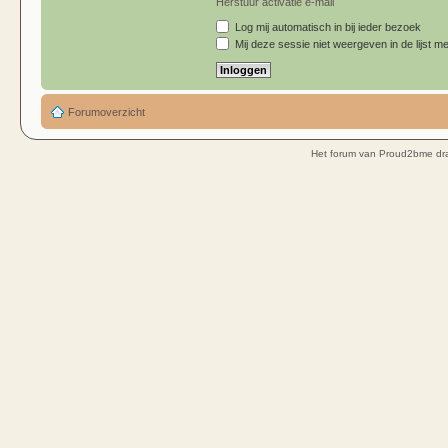
Herstuur activatie e-mail
Log mij automatisch in bij ieder bezoek
Mij deze sessie niet weergeven in de lijst me
Forumoverzicht
Het forum van Proud2bme dra