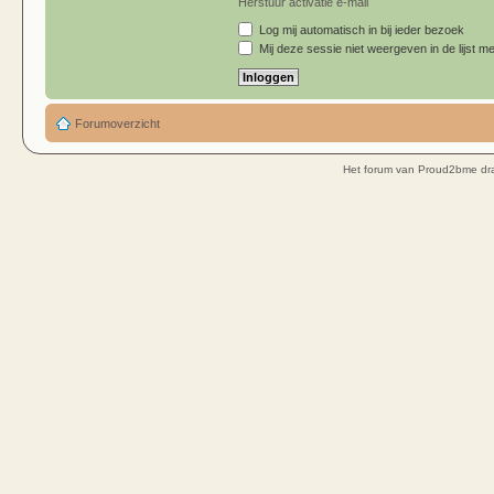
Herstuur activatie e-mail
Log mij automatisch in bij ieder bezoek
Mij deze sessie niet weergeven in de lijst me
Forumoverzicht
Het forum van Proud2bme dra