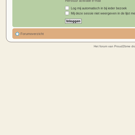
Herstuur activatie e-mail
Log mij automatisch in bij ieder bezoek
Mij deze sessie niet weergeven in de lijst me
Forumoverzicht
Het forum van Proud2bme dra