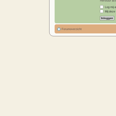
Herstuur acti
Log mij a
Mij deze 
Forumoverzicht