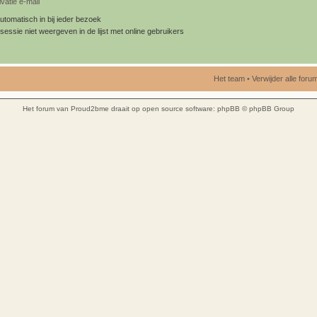
vatie e-mail
utomatisch in bij ieder bezoek
sessie niet weergeven in de lijst met online gebruikers
Het team
•
Verwijder alle for
Het forum van Proud2bme draait op open source software:
phpBB
© phpBB Group