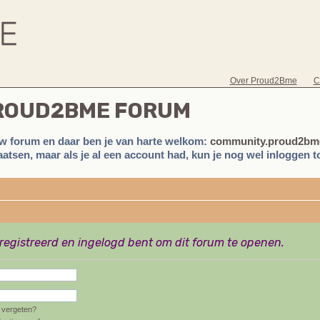
Over Proud2Bme
C
PROUD2BME FORUM
w forum en daar ben je van harte welkom:
community.proud2bme
atsen, maar als je al een account had, kun je nog wel inloggen to
eregistreerd en ingelogd bent om dit forum te openen.
vergeten?