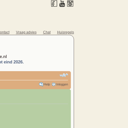
ontact
Vraag advies
Chat
Huisregels
.nl
t eind 2026.
Help
Inloggen