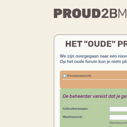
HET "OUDE" 
We zijn overgegaan naar een nieu
Op het oude forum kun je niets pla
Forumoverzicht
De beheerder vereist dat je g
Gebruikersnaam:
Wachtwoord:
Wachtwoord 