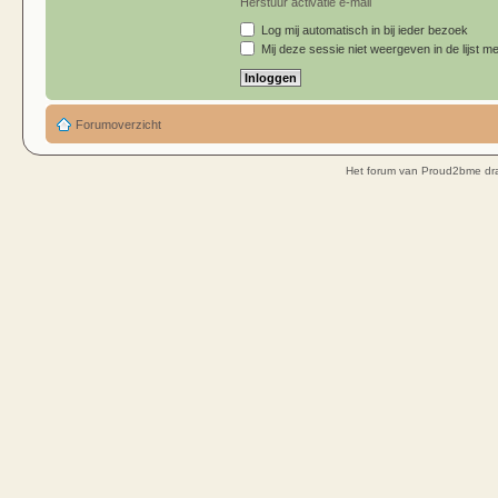
Herstuur activatie e-mail
Log mij automatisch in bij ieder bezoek
Mij deze sessie niet weergeven in de lijst me
Forumoverzicht
Het forum van Proud2bme dra