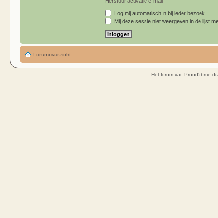
Herstuur activatie e-mail
Log mij automatisch in bij ieder bezoek
Mij deze sessie niet weergeven in de lijst me
Forumoverzicht
Het forum van Proud2bme dra