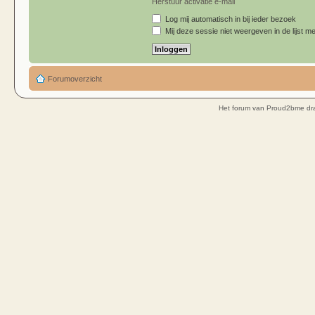
Herstuur activatie e-mail
Log mij automatisch in bij ieder bezoek
Mij deze sessie niet weergeven in de lijst me
Forumoverzicht
Het forum van Proud2bme dra