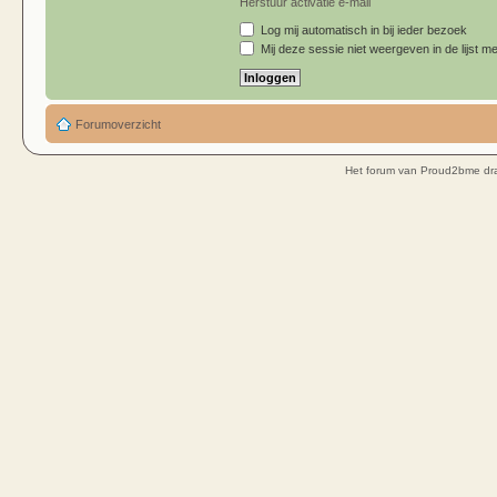
Herstuur activatie e-mail
Log mij automatisch in bij ieder bezoek
Mij deze sessie niet weergeven in de lijst me
Forumoverzicht
Het forum van Proud2bme dra