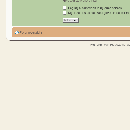
Herstuur activatie e-mail
Log mij automatisch in bij ieder bezoek
Mij deze sessie niet weergeven in de lijst me
Forumoverzicht
Het forum van Proud2bme dra