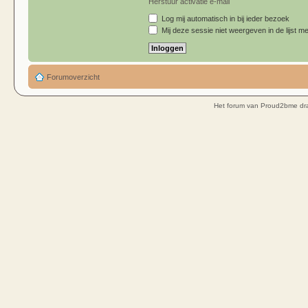
Herstuur activatie e-mail
Log mij automatisch in bij ieder bezoek
Mij deze sessie niet weergeven in de lijst me
Forumoverzicht
Het forum van Proud2bme dra