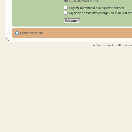
Herstuur activatie e-mail
Log mij automatisch in bij ieder bezoek
Mij deze sessie niet weergeven in de lijst me
Forumoverzicht
Het forum van Proud2bme dra