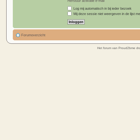
Herstuur activatie e-mail
Log mij automatisch in bij ieder bezoek
Mij deze sessie niet weergeven in de lijst me
Forumoverzicht
Het forum van Proud2bme dra