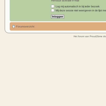
Herstuur activatie e-mail
Log mij automatisch in bij ieder bezoek
Mij deze sessie niet weergeven in de lijst me
Forumoverzicht
Het forum van Proud2bme dra