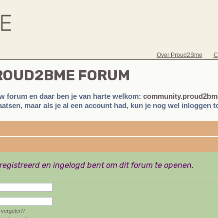
Over Proud2Bme
C
PROUD2BME FORUM
w forum en daar ben je van harte welkom:
community.proud2bme
atsen, maar als je al een account had, kun je nog wel inloggen to
eregistreerd en ingelogd bent om dit forum te openen.
vergeten?