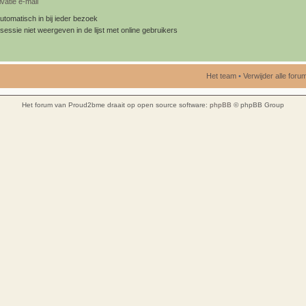
vatie e-mail
utomatisch in bij ieder bezoek
sessie niet weergeven in de lijst met online gebruikers
Het team
•
Verwijder alle for
Het forum van Proud2bme draait op open source software:
phpBB
© phpBB Group