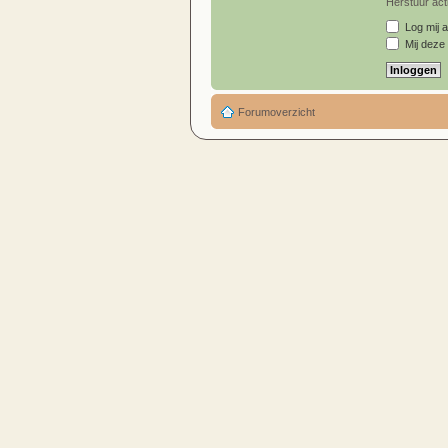
Herstuur acti
Log mij a
Mij deze 
Forumoverzicht