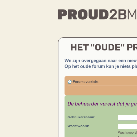
HET "OUDE" 
We zijn overgegaan naar een nieu
Op het oude forum kun je niets pla
Forumoverzicht
De beheerder vereist dat je g
Gebruikersnaam:
Wachtwoord:
Wachtwoord 