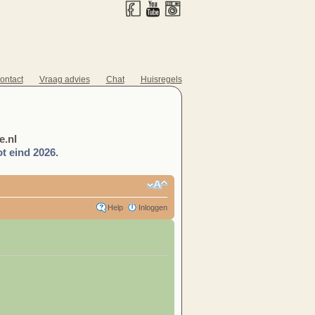
ontact
Vraag advies
Chat
Huisregels
.nl
t eind 2026.
Help
Inloggen