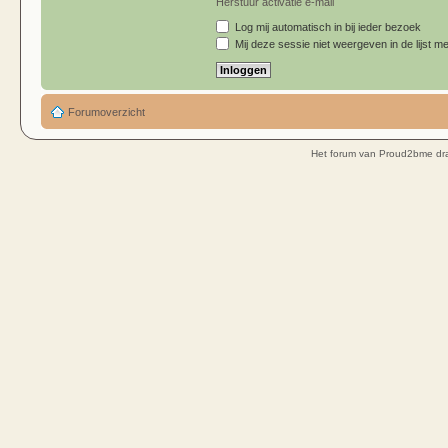
Herstuur activatie e-mail
Log mij automatisch in bij ieder bezoek
Mij deze sessie niet weergeven in de lijst me
Forumoverzicht
Het forum van Proud2bme dra