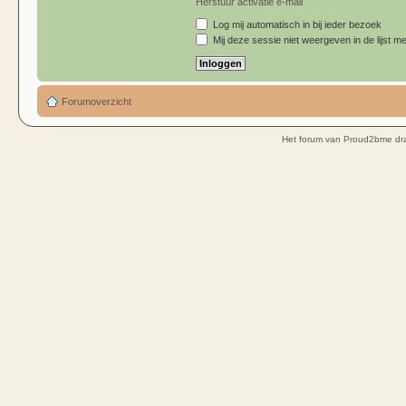
Herstuur activatie e-mail
Log mij automatisch in bij ieder bezoek
Mij deze sessie niet weergeven in de lijst me
Forumoverzicht
Het forum van Proud2bme dra