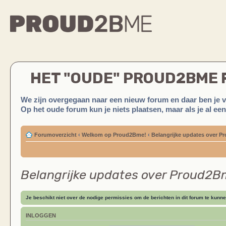
HET "OUDE" PROUD2BME
We zijn overgegaan naar een nieuw forum en daar ben je 
Op het oude forum kun je niets plaatsen, maar als je al ee
Forumoverzicht
‹
Welkom op Proud2Bme!
‹
Belangrijke updates over 
Belangrijke updates over Proud2
Je beschikt niet over de nodige permissies om de berichten in dit forum te kunne
INLOGGEN