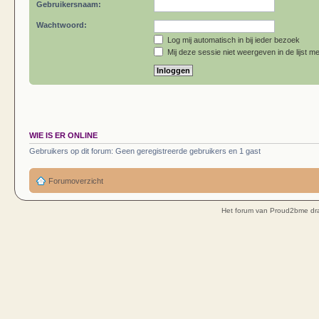
Gebruikersnaam:
Wachtwoord:
Log mij automatisch in bij ieder bezoek
Mij deze sessie niet weergeven in de lijst me
WIE IS ER ONLINE
Gebruikers op dit forum: Geen geregistreerde gebruikers en 1 gast
Forumoverzicht
Het forum van Proud2bme dra