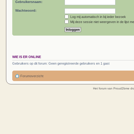
Gebruikersnaam:
Wachtwoord:
Log mij automatisch in bij ieder bezoek
Mij deze sessie niet weergeven in de lijst me
WIE IS ER ONLINE
Gebruikers op dit forum: Geen geregistreerde gebruikers en 1 gast
Forumoverzicht
Het forum van Proud2bme dra