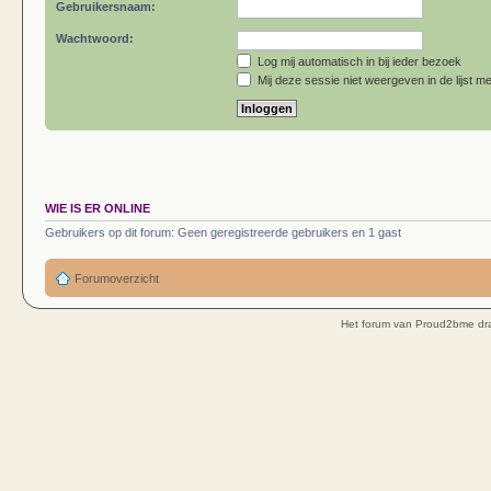
Gebruikersnaam:
Wachtwoord:
Log mij automatisch in bij ieder bezoek
Mij deze sessie niet weergeven in de lijst me
WIE IS ER ONLINE
Gebruikers op dit forum: Geen geregistreerde gebruikers en 1 gast
Forumoverzicht
Het forum van Proud2bme dra