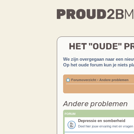
HET "OUDE" 
We zijn overgegaan naar een nieu
Op het oude forum kun je niets pla
Forumoverzicht
‹
Andere problemen
Andere problemen
FORUM
Depressie en somberheid
Deel hier jouw ervaring met en vragen 