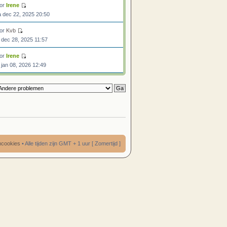
or
Irene
 dec 22, 2025 20:50
or
Kvb
 dec 28, 2025 11:57
or
Irene
 jan 08, 2026 12:49
umcookies
• Alle tijden zijn GMT + 1 uur [ Zomertijd ]