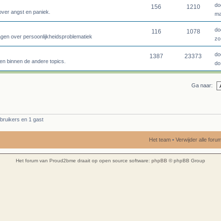
do
156
1210
over angst en paniek.
ma
do
116
1078
agen over persoonlijkheidsproblematiek
zo
do
1387
23373
en binnen de andere topics.
do
Ga naar:
bruikers en 1 gast
Het team
•
Verwijder alle for
Het forum van Proud2bme draait op open source software:
phpBB
© phpBB Group