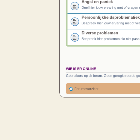
Angst en paniek
Deel hier jouw ervaring met of vragen 
Persoonlijkheidsproblematiek
Bespreek hier jouw ervaring met of vr
Diverse problemen
Bespreek hier problemen die niet pass
WIE IS ER ONLINE
Gebruikers op dit forum: Geen geregistreerde ge
Forumoverzicht