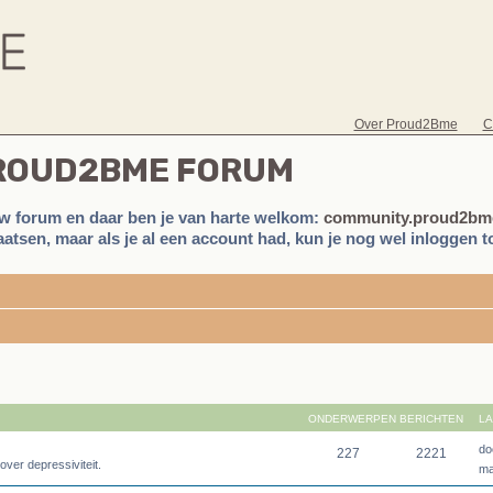
Over Proud2Bme
C
PROUD2BME FORUM
w forum en daar ben je van harte welkom:
community.proud2bme
atsen, maar als je al een account had, kun je nog wel inloggen to
ONDERWERPEN
BERICHTEN
LA
do
227
2221
over depressiviteit.
ma