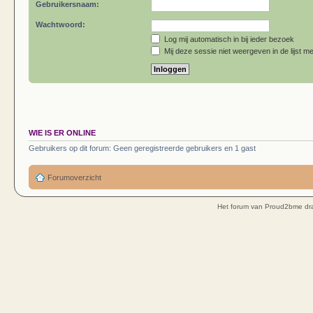
Gebruikersnaam:
Wachtwoord:
Log mij automatisch in bij ieder bezoek
Mij deze sessie niet weergeven in de lijst me
WIE IS ER ONLINE
Gebruikers op dit forum: Geen geregistreerde gebruikers en 1 gast
Forumoverzicht
Het forum van Proud2bme dra