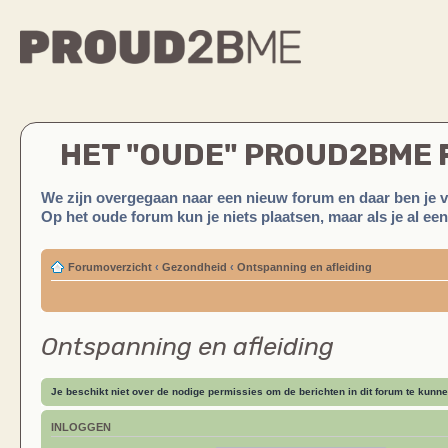
HET "OUDE" PROUD2BME
We zijn overgegaan naar een nieuw forum en daar ben je 
Op het oude forum kun je niets plaatsen, maar als je al ee
Forumoverzicht
‹
Gezondheid
‹
Ontspanning en afleiding
Ontspanning en afleiding
Je beschikt niet over de nodige permissies om de berichten in dit forum te kunne
INLOGGEN