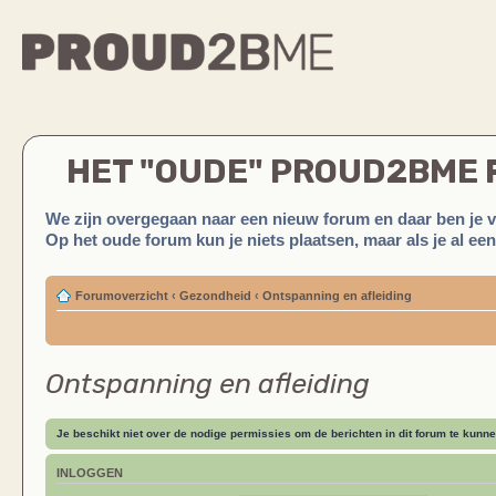
HET "OUDE" PROUD2BME
We zijn overgegaan naar een nieuw forum en daar ben je 
Op het oude forum kun je niets plaatsen, maar als je al ee
Forumoverzicht
‹
Gezondheid
‹
Ontspanning en afleiding
Ontspanning en afleiding
Je beschikt niet over de nodige permissies om de berichten in dit forum te kunne
INLOGGEN