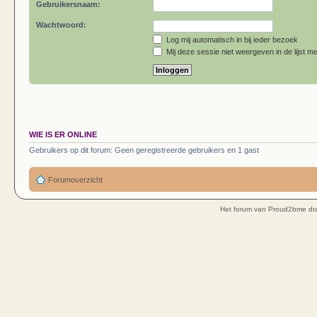
Gebruikersnaam:
Wachtwoord:
Log mij automatisch in bij ieder bezoek
Mij deze sessie niet weergeven in de lijst me
WIE IS ER ONLINE
Gebruikers op dit forum: Geen geregistreerde gebruikers en 1 gast
Forumoverzicht
Het forum van Proud2bme dra