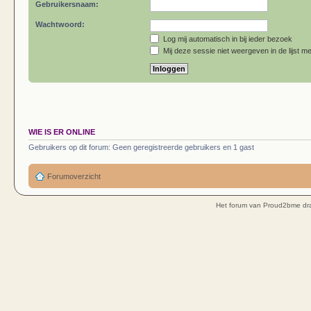
Gebruikersnaam:
Wachtwoord:
Log mij automatisch in bij ieder bezoek
Mij deze sessie niet weergeven in de lijst me
WIE IS ER ONLINE
Gebruikers op dit forum: Geen geregistreerde gebruikers en 1 gast
Forumoverzicht
Het forum van Proud2bme dra