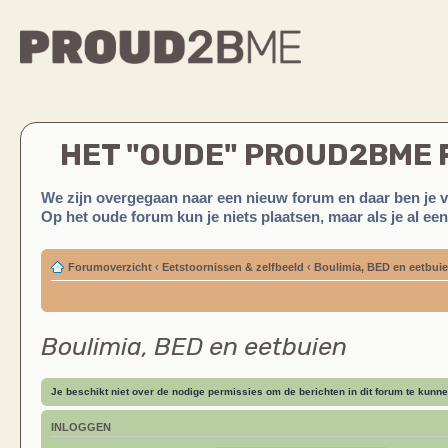
HET "OUDE" PROUD2BME
We zijn overgegaan naar een nieuw forum en daar ben je 
Op het oude forum kun je niets plaatsen, maar als je al ee
Forumoverzicht
‹
Eetstoornissen & zelfbeeld
‹
Boulimia, BED en eetbui
Boulimia, BED en eetbuien
Je beschikt niet over de nodige permissies om de berichten in dit forum te kunne
INLOGGEN