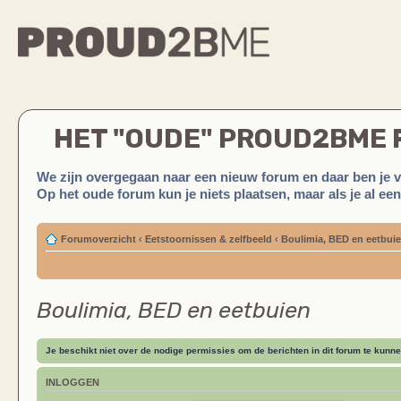
HET "OUDE" PROUD2BME
We zijn overgegaan naar een nieuw forum en daar ben je 
Op het oude forum kun je niets plaatsen, maar als je al ee
Forumoverzicht
‹
Eetstoornissen & zelfbeeld
‹
Boulimia, BED en eetbui
Boulimia, BED en eetbuien
Je beschikt niet over de nodige permissies om de berichten in dit forum te kunne
INLOGGEN