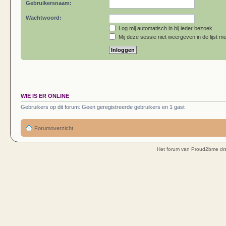
Gebruikersnaam:
Wachtwoord:
Log mij automatisch in bij ieder bezoek
Mij deze sessie niet weergeven in de lijst me
WIE IS ER ONLINE
Gebruikers op dit forum: Geen geregistreerde gebruikers en 1 gast
Forumoverzicht
Het forum van Proud2bme dra