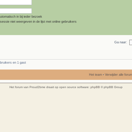
utomatisch in bij ieder bezoek
sessie niet weergeven in de lijst met online gebruikers
Ga naar:
bruikers en 1 gast
Het team
•
Verwijder alle for
Het forum van Proud2bme draait op open source software:
phpBB
© phpBB Group