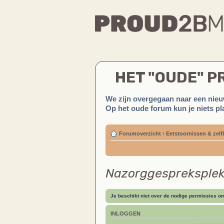
HET "OUDE" 
We zijn overgegaan naar een nieu
Op het oude forum kun je niets pla
Forumoverzicht
‹
Eetstoornissen & zelf
Nazorggespreksple
Je beschikt niet over de nodige permissies om 
INLOGGEN