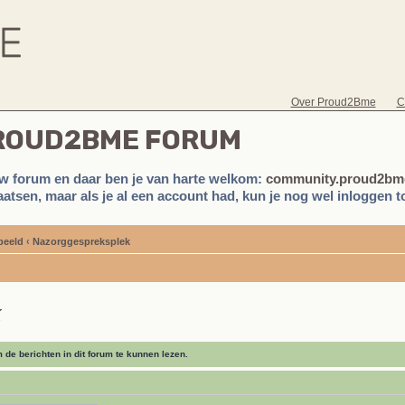
Over Proud2Bme
C
PROUD2BME FORUM
w forum en daar ben je van harte welkom:
community.proud2bme
atsen, maar als je al een account had, kun je nog wel inloggen to
beeld
‹
Nazorggespreksplek
k
de berichten in dit forum te kunnen lezen.