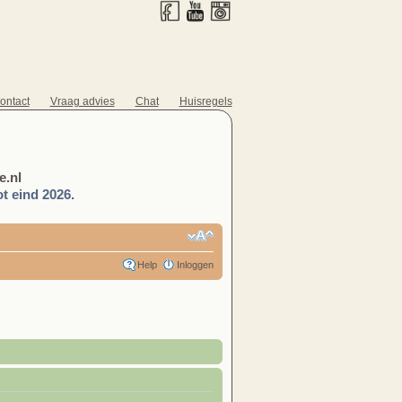
ontact
Vraag advies
Chat
Huisregels
.nl
t eind 2026.
Help
Inloggen