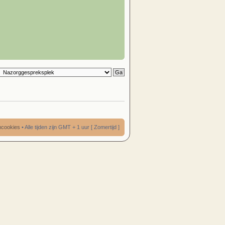
umcookies
• Alle tijden zijn GMT + 1 uur [ Zomertijd ]