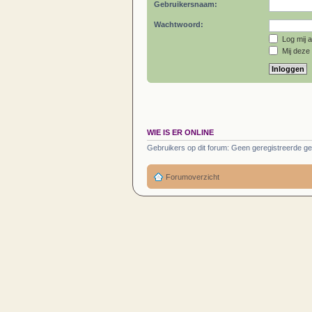
Gebruikersnaam:
Wachtwoord:
Log mij a
Mij deze 
WIE IS ER ONLINE
Gebruikers op dit forum: Geen geregistreerde ge
Forumoverzicht