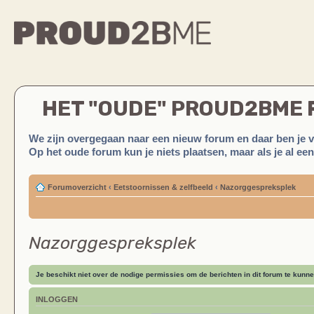
HET "OUDE" PROUD2BME
We zijn overgegaan naar een nieuw forum en daar ben je 
Op het oude forum kun je niets plaatsen, maar als je al ee
Forumoverzicht
‹
Eetstoornissen & zelfbeeld
‹
Nazorggespreksplek
Nazorggespreksplek
Je beschikt niet over de nodige permissies om de berichten in dit forum te kunne
INLOGGEN