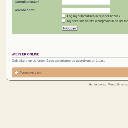
Gebruikersnaam:
Wachtwoord:
Log mij automatisch in bij ieder bezoek
Mij deze sessie niet weergeven in de lijst me
WIE IS ER ONLINE
Gebruikers op dit forum: Geen geregistreerde gebruikers en 1 gast
Forumoverzicht
Het forum van Proud2bme dra