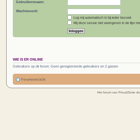
Gebruikersnaam:
Wachtwoord:
Log mij automatisch in bij ieder bezoek
Mij deze sessie niet weergeven in de lijst me
WIE IS ER ONLINE
Gebruikers op dit forum: Geen geregistreerde gebruikers en 2 gasten
Forumoverzicht
Het forum van Proud2bme dra