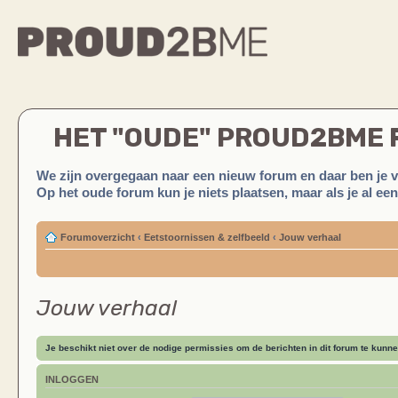
HET "OUDE" PROUD2BME
We zijn overgegaan naar een nieuw forum en daar ben je 
Op het oude forum kun je niets plaatsen, maar als je al ee
Forumoverzicht
‹
Eetstoornissen & zelfbeeld
‹
Jouw verhaal
Jouw verhaal
Je beschikt niet over de nodige permissies om de berichten in dit forum te kunne
INLOGGEN