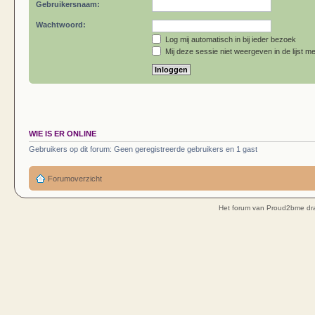
Gebruikersnaam:
Wachtwoord:
Log mij automatisch in bij ieder bezoek
Mij deze sessie niet weergeven in de lijst me
WIE IS ER ONLINE
Gebruikers op dit forum: Geen geregistreerde gebruikers en 1 gast
Forumoverzicht
Het forum van Proud2bme dra