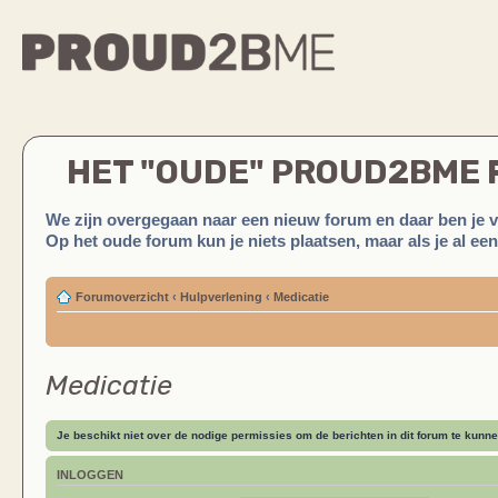
HET "OUDE" PROUD2BME
We zijn overgegaan naar een nieuw forum en daar ben je 
Op het oude forum kun je niets plaatsen, maar als je al ee
Forumoverzicht
‹
Hulpverlening
‹
Medicatie
Medicatie
Je beschikt niet over de nodige permissies om de berichten in dit forum te kunne
INLOGGEN