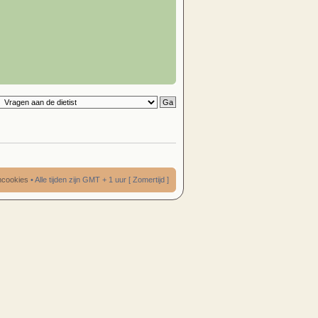
umcookies
• Alle tijden zijn GMT + 1 uur [ Zomertijd ]