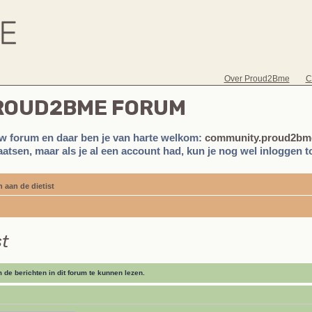
Over Proud2Bme
C
PROUD2BME FORUM
w forum en daar ben je van harte welkom:
community.proud2bme
atsen, maar als je al een account had, kun je nog wel inloggen to
 aan de dietist
st
de berichten in dit forum te kunnen lezen.