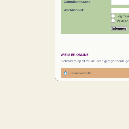
Gebruikersnaam:
Wachtwoord:
Log mij a
Mij deze 
WIE IS ER ONLINE
Gebruikers op dit forum: Geen geregistreerde ge
Forumoverzicht