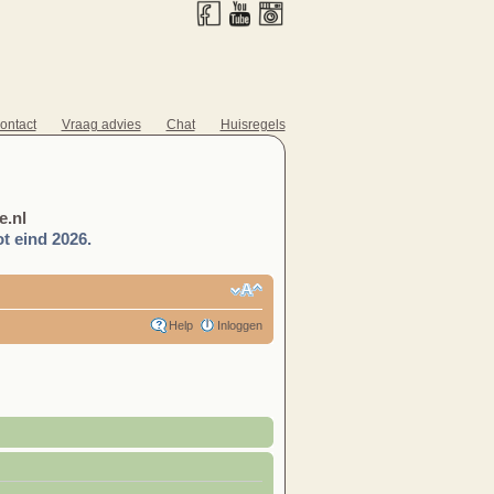
ontact
Vraag advies
Chat
Huisregels
.nl
t eind 2026.
Help
Inloggen