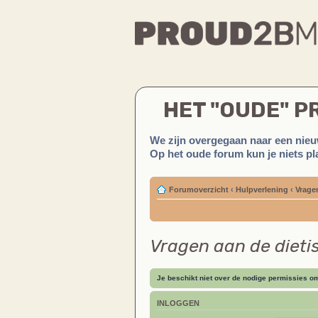
HET "OUDE" 
We zijn overgegaan naar een nieu
Op het oude forum kun je niets pla
Forumoverzicht
‹
Hulpverlening
‹
Vragen
Vragen aan de dieti
Je beschikt niet over de nodige permissies om 
INLOGGEN