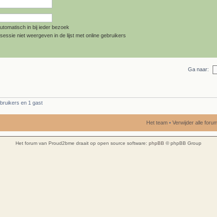
utomatisch in bij ieder bezoek
sessie niet weergeven in de lijst met online gebruikers
Ga naar:
bruikers en 1 gast
Het team
•
Verwijder alle for
Het forum van Proud2bme draait op open source software:
phpBB
© phpBB Group