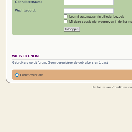
Gebruikersnaam:
Wachtwoord:
Log mij automatisch in bij ieder bezoek
Mij deze sessie niet weergeven in de lijst me
WIE IS ER ONLINE
Gebruikers op dit forum: Geen geregistreerde gebruikers en 1 gast
Forumoverzicht
Het forum van Proud2bme dra