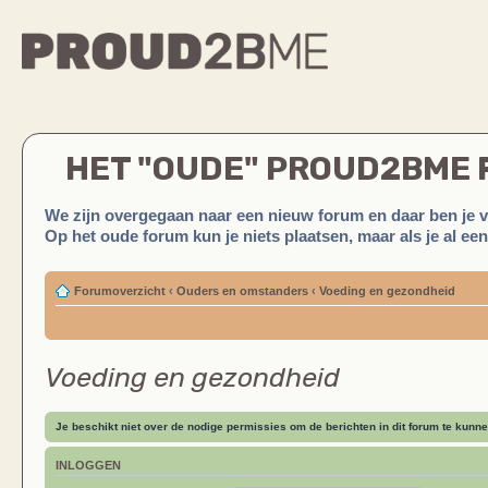
HET "OUDE" PROUD2BME
We zijn overgegaan naar een nieuw forum en daar ben je 
Op het oude forum kun je niets plaatsen, maar als je al ee
Forumoverzicht
‹
Ouders en omstanders
‹
Voeding en gezondheid
Voeding en gezondheid
Je beschikt niet over de nodige permissies om de berichten in dit forum te kunne
INLOGGEN