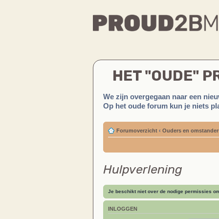
HET "OUDE" 
We zijn overgegaan naar een nieu
Op het oude forum kun je niets pla
Forumoverzicht
‹
Ouders en omstander
Hulpverlening
Je beschikt niet over de nodige permissies om 
INLOGGEN