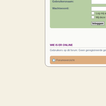
Gebruikersnaam:
Wachtwoord:
Log mij a
Mij deze 
WIE IS ER ONLINE
Gebruikers op dit forum: Geen geregistreerde ge
Forumoverzicht