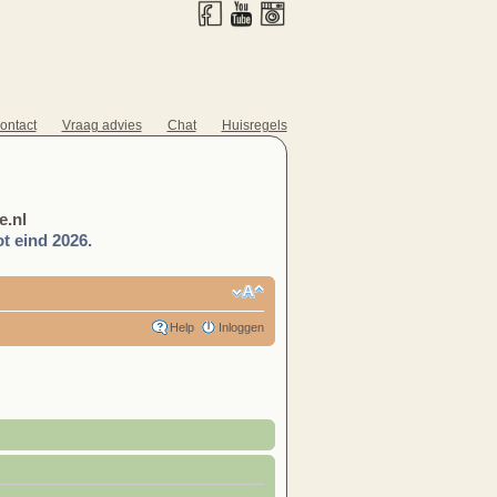
ontact
Vraag advies
Chat
Huisregels
.nl
t eind 2026.
Help
Inloggen