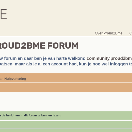
Over Proud2Bme
C
PROUD2BME FORUM
w forum en daar ben je van harte welkom:
community.proud2bme
atsen, maar als je al een account had, kun je nog wel inloggen to
s
‹
Hulpverlening
de berichten in dit forum te kunnen lezen.