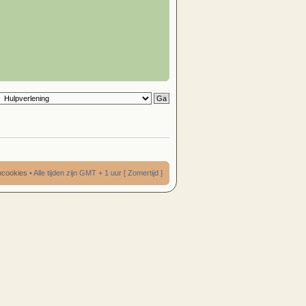
umcookies
• Alle tijden zijn GMT + 1 uur [ Zomertijd ]