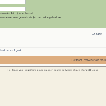
utomatisch in bij ieder bezoek
sessie niet weergeven in de lijst met online gebruikers
Ga naar:
bruikers en 1 gast
Het team
•
Verwijder alle for
Het forum van Proud2bme draait op open source software:
phpBB
© phpBB Group