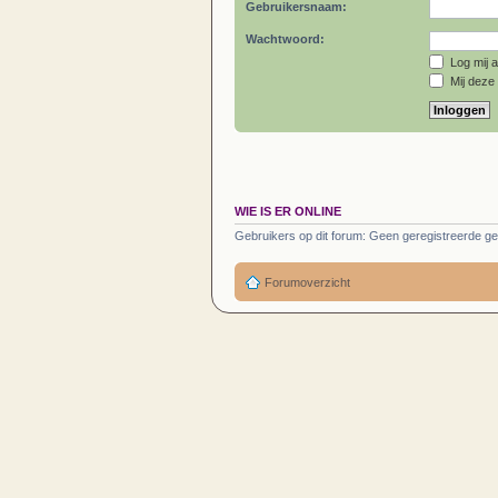
Gebruikersnaam:
Wachtwoord:
Log mij a
Mij deze 
WIE IS ER ONLINE
Gebruikers op dit forum: Geen geregistreerde ge
Forumoverzicht