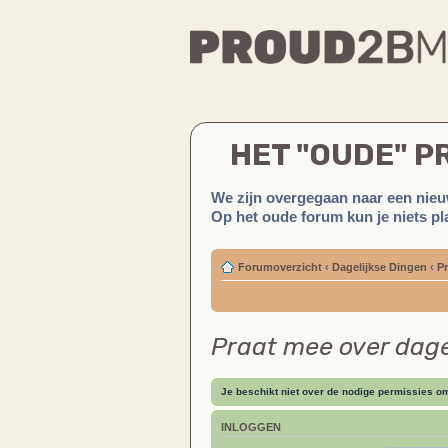
HET "OUDE" 
We zijn overgegaan naar een nieu
Op het oude forum kun je niets pla
Forumoverzicht
‹
Dagelijkse Dingen
‹
Pr
Praat mee over dag
Je beschikt niet over de nodige permissies om 
INLOGGEN