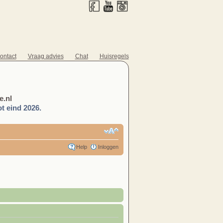
ontact
Vraag advies
Chat
Huisregels
.nl
t eind 2026.
Help
Inloggen