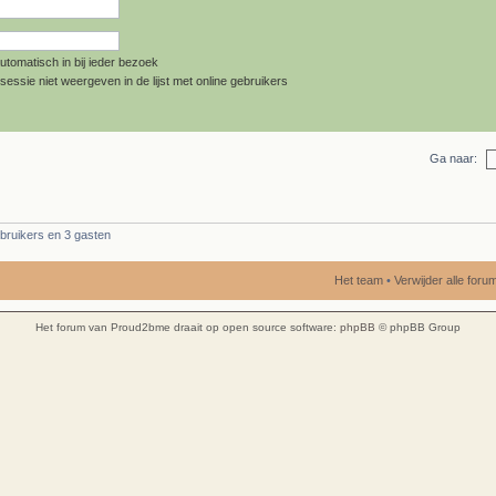
utomatisch in bij ieder bezoek
sessie niet weergeven in de lijst met online gebruikers
Ga naar:
bruikers en 3 gasten
Het team
•
Verwijder alle for
Het forum van Proud2bme draait op open source software:
phpBB
© phpBB Group