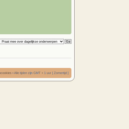
umcookies
• Alle tijden zijn GMT + 1 uur [ Zomertijd ]