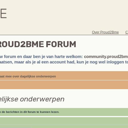
Over Proud2Bme
C
PROUD2BME FORUM
w forum en daar ben je van harte welkom:
community.proud2bme
atsen, maar als je al een account had, kun je nog wel inloggen to
aat mee over dagelijkse onderwerpen
elijkse onderwerpen
de berichten in dit forum te kunnen lezen.