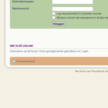
Gebruikersnaam:
Wachtwoord:
Log mij automatisch in bij ieder bezoek
Mij deze sessie niet weergeven in de lijst me
WIE IS ER ONLINE
Gebruikers op dit forum: Geen geregistreerde gebruikers en 1 gast
Forumoverzicht
Het forum van Proud2bme dra