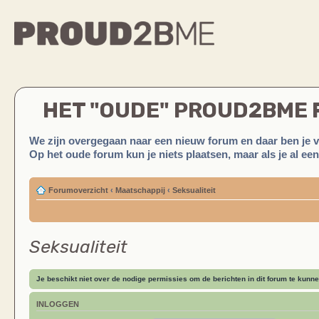
HET "OUDE" PROUD2BME
We zijn overgegaan naar een nieuw forum en daar ben je 
Op het oude forum kun je niets plaatsen, maar als je al ee
Forumoverzicht
‹
Maatschappij
‹
Seksualiteit
Seksualiteit
Je beschikt niet over de nodige permissies om de berichten in dit forum te kunne
INLOGGEN