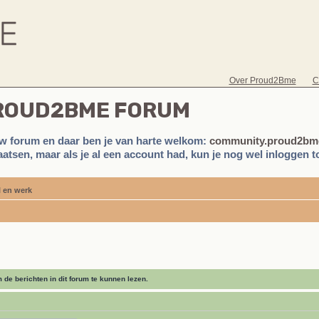
Over Proud2Bme
C
PROUD2BME FORUM
w forum en daar ben je van harte welkom:
community.proud2bme
atsen, maar als je al een account had, kun je nog wel inloggen to
 en werk
de berichten in dit forum te kunnen lezen.