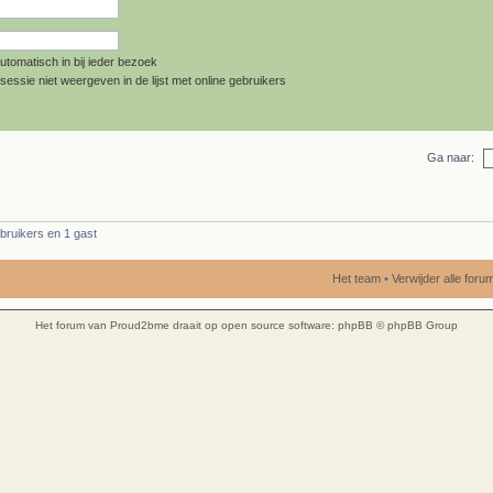
utomatisch in bij ieder bezoek
sessie niet weergeven in de lijst met online gebruikers
Ga naar:
bruikers en 1 gast
Het team
•
Verwijder alle for
Het forum van Proud2bme draait op open source software:
phpBB
© phpBB Group