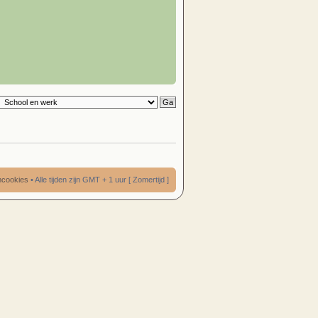
umcookies
• Alle tijden zijn GMT + 1 uur [ Zomertijd ]