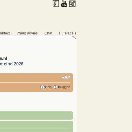
ontact
Vraag advies
Chat
Huisregels
.nl
t eind 2026.
Help
Inloggen