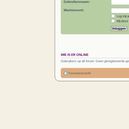
Gebruikersnaam:
Wachtwoord:
Log mij a
Mij deze 
WIE IS ER ONLINE
Gebruikers op dit forum: Geen geregistreerde ge
Forumoverzicht