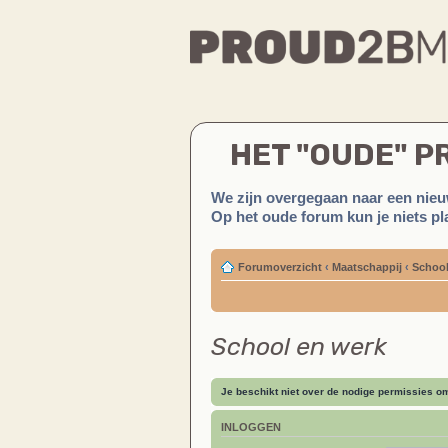
HET "OUDE" 
We zijn overgegaan naar een nieu
Op het oude forum kun je niets pla
Forumoverzicht
‹
Maatschappij
‹
School
School en werk
Je beschikt niet over de nodige permissies om 
INLOGGEN