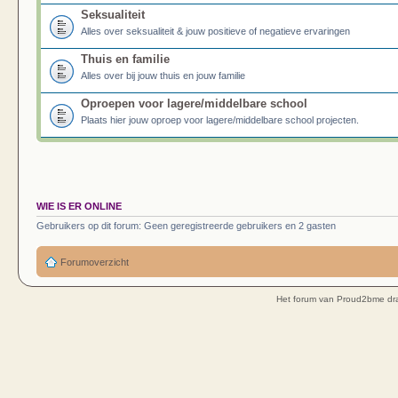
Seksualiteit
Alles over seksualiteit & jouw positieve of negatieve ervaringen
Thuis en familie
Alles over bij jouw thuis en jouw familie
Oproepen voor lagere/middelbare school
Plaats hier jouw oproep voor lagere/middelbare school projecten.
WIE IS ER ONLINE
Gebruikers op dit forum: Geen geregistreerde gebruikers en 2 gasten
Forumoverzicht
Het forum van Proud2bme dra