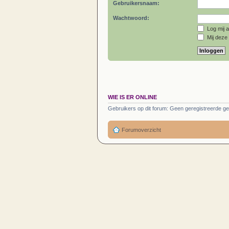
Gebruikersnaam:
Wachtwoord:
Log mij a
Mij deze 
WIE IS ER ONLINE
Gebruikers op dit forum: Geen geregistreerde ge
Forumoverzicht