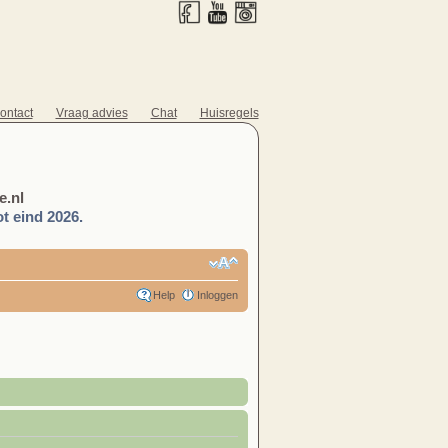
ontact
Vraag advies
Chat
Huisregels
.nl
t eind 2026.
Help
Inloggen