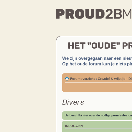
HET "OUDE" 
We zijn overgegaan naar een nieu
Op het oude forum kun je niets pla
Forumoverzicht
‹
Creatief & vrijetijd
‹
Di
Divers
Je beschikt niet over de nodige permissies om 
INLOGGEN