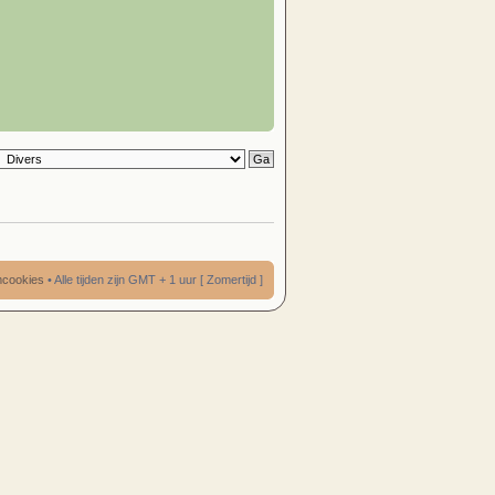
umcookies
• Alle tijden zijn GMT + 1 uur [ Zomertijd ]