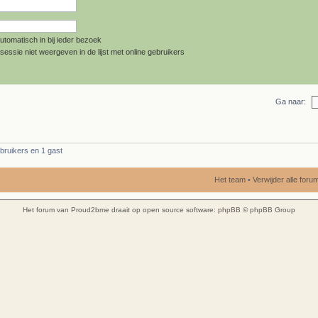
utomatisch in bij ieder bezoek
sessie niet weergeven in de lijst met online gebruikers
Ga naar:
bruikers en 1 gast
Het team
•
Verwijder alle for
Het forum van Proud2bme draait op open source software:
phpBB
© phpBB Group