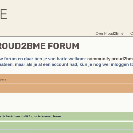
Over Proud2Bme
C
PROUD2BME FORUM
w forum en daar ben je van harte welkom:
community.proud2bme
atsen, maar als je al een account had, kun je nog wel inloggen to
vers
de berichten in dit forum te kunnen lezen.