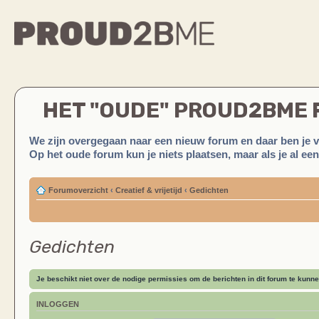
HET "OUDE" PROUD2BME
We zijn overgegaan naar een nieuw forum en daar ben je 
Op het oude forum kun je niets plaatsen, maar als je al ee
Forumoverzicht
‹
Creatief & vrijetijd
‹
Gedichten
Gedichten
Je beschikt niet over de nodige permissies om de berichten in dit forum te kunne
INLOGGEN