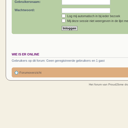
Gebruikersnaam:
Wachtwoord:
Log mij automatisch in bij ieder bezoek
Mij deze sessie niet weergeven in de lijst me
WIE IS ER ONLINE
Gebruikers op dit forum: Geen geregistreerde gebruikers en 1 gast
Forumoverzicht
Het forum van Proud2bme dra